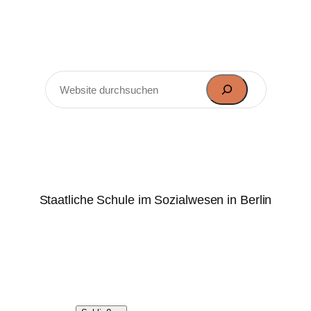
Zum
Inhalt
springen
Suchen
Marie-Elisabeth-Lüders-
Oberschule
Staatliche Schule im Sozialwesen in Berlin