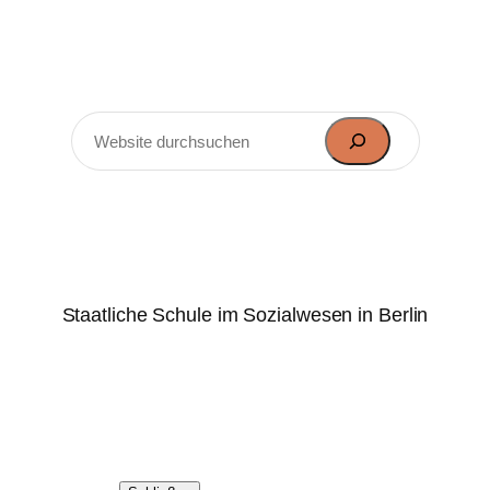
Zum
Inhalt
springen
Suchen
Marie-Elisabeth-Lüders-
Oberschule
Staatliche Schule im Sozialwesen in Berlin