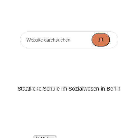
Zum
Inhalt
springen
Suchen
Marie-Elisabeth-Lüders-
Oberschule
Staatliche Schule im Sozialwesen in Berlin