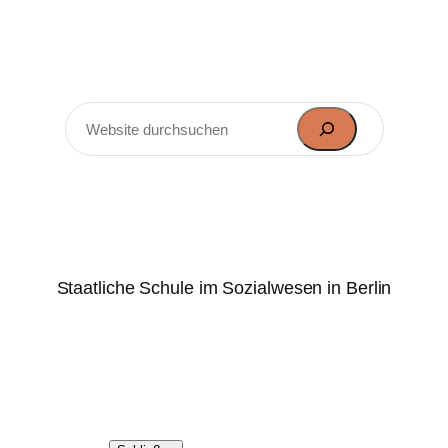
Zum
Inhalt
springen
Suchen
Marie-Elisabeth-Lüders-
Oberschule
Staatliche Schule im Sozialwesen in Berlin