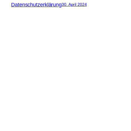
Datenschutzerklärung
30. April 2024
melo-berlin.de
Steinmetzstraße 79
10783 Berlin
Telefon: 030 / 901 276 700
E-Mail:
Sekretariat
Schnellzugriff
Bildungsgänge