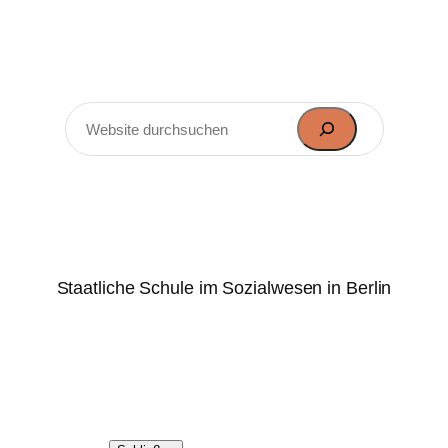
Zum
Inhalt
springen
Suchen
Marie-Elisabeth-Lüders-
Oberschule
Staatliche Schule im Sozialwesen in Berlin