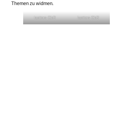
Themen zu widmen.
laetters GbR
laetters GbR
melo-berlin.de
Steinmetzstraße 79
10783 Berlin
Telefon: 030 / 901 276 700
E-Mail:
Sekretariat
Schnellzugriff