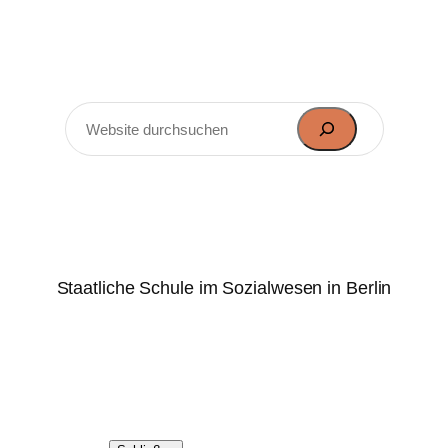
Zum
Inhalt
springen
Suchen
Marie-Elisabeth-Lüders-
Oberschule
Staatliche Schule im Sozialwesen in Berlin