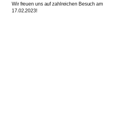
Wir freuen uns auf zahlreichen Besuch am
17.02.2023!
melo-berlin.de
Steinmetzstraße 79
10783 Berlin
Telefon: 030 / 901 276 700
E-Mail:
Sekretariat
Schnellzugriff