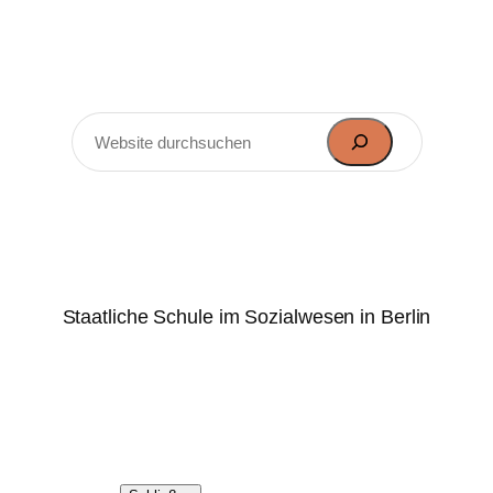
Zum
Inhalt
springen
Suchen
Marie-Elisabeth-Lüders-
Oberschule
Staatliche Schule im Sozialwesen in Berlin